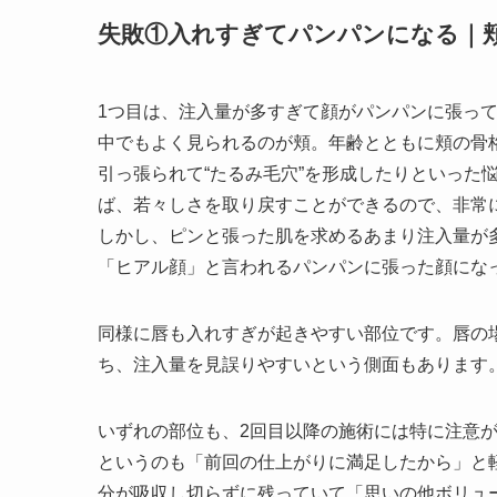
失敗①入れすぎてパンパンになる｜
1
つ目は、注入量が多すぎて顔がパンパンに張っ
中でもよく見られるのが頬。年齢とともに頬の骨
引っ張られて“たるみ毛穴”を形成したりといった
ば、若々しさを取り戻すことができるので、非常
しかし、ピンと張った肌を求めるあまり注入量が
「ヒアル顔」と言われるパンパンに張った顔にな
同様に唇も入れすぎが起きやすい部位です。唇の
ち、注入量を見誤りやすいという側面もあります
いずれの部位も、
2
回目以降の施術には特に注意
というのも「前回の仕上がりに満足したから」と
分が吸収し切らずに残っていて「思いの他ボリュ