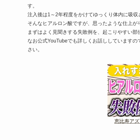
す。
注入後は
1
～
2
年程度をかけてゆっくり体内に吸収
そんなヒアルロン酸ですが、思ったような仕上が
まずはよく見聞きする失敗例を、起こりやすい部
なお公式
YouTube
でも詳しくお話ししていますの
さい。
恵比寿アズ