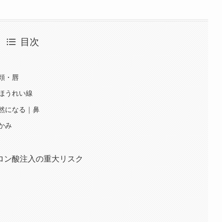
目次
頬・唇
ほうれい線
然になる｜鼻
かみ
ロン酸注入の重大リスク