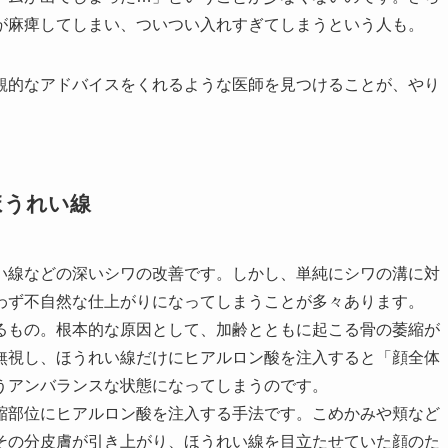
が麻痺してしまい、ついつい入れすぎてしまうという人も。
観的なアドバイスをくれるような医師を見つけることが、やり
ほうれい線
い線などの深いシワの改善です。しかし、単純にシワの溝に対
わず不自然な仕上がりになってしまうことが多々あります。
るもの。根本的な原因として、加齢とともに起こる骨の萎縮が
無視し、ほうれい線だけにヒアルロン酸を注入すると「顔全体
うアンバランスな状態になってしまうのです。
縮部位にヒアルロン酸を注入する手法です。こめかみや頬など
その分皮膚が引き上がり、ほうれい線を目立たせていた顔のた